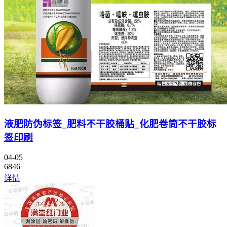
液肥防伪标签_肥料不干胶桶贴_化肥卷筒不干胶标
签印刷
04-05
6846
详情