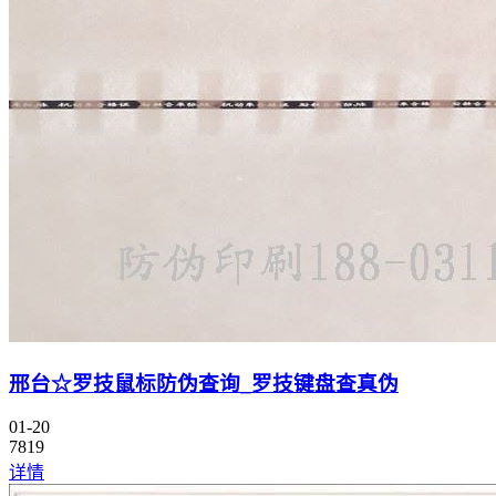
邢台☆罗技鼠标防伪查询_罗技键盘查真伪
01-20
7819
详情