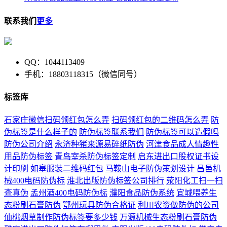
联系我们
更多
QQ：1044113409
手机：18803118315（微信同号）
标签库
石家庄微信扫码领红包怎么弄
扫码领红包的二维码怎么弄
防
伪标签是什么样子的
防伪标签联系我们
防伪标签可以造假吗
防伪公司介绍
永济种猪来源易碎纸防伪
河津食品成人情趣性
用品防伪标签
青岛宰杀防伪标签定制
启东进出口股权证书设
计印刷
如皋服装二维码红包
马鞍山电子防伪策划设计
昌邑机
械400电码防伪标
淮北出版防伪标签公司排行
荥阳化工扫一扫
查真伪
孟州酒400电码防伪标
濮阳食品防伪系统
宜城喂养生
态粉刷石膏防伪
鄂州玩具防伪合格证
利川农资做防伪的公司
仙桃烟草制作防伪标签要多少钱
万源机械生态粉刷石膏防伪