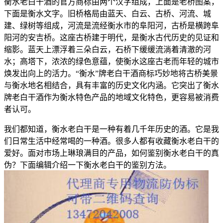
衡水老白干酒的官方商标由两个汉字组成，上面是老桥图案，
下面是衡水文字。旧桥格局由蓝天、白云、古桥、河流、城
建、绿树等组成，河流是流经衡水市的阜阳河，古桥是横跨阜
阳河的安吉桥。这座古桥建于明代，是衡水古代历史的见证和
缩影。蓝天上漂浮着三朵白云，石桥下缓缓流淌着清澈的河
水；高塔下，浓浓的绿色意蕴，使衡水这座古老而年轻的城市
焕发出向上的活力。“衡水”牌老白干酒商标巧妙地将古桥美景
与衡水地名相结合，具有丰富的历史文化内涵。它突出了衡水
牌老白干酒作为衡水特色产品的地域文化特色，更容易被消费
者认可。
我们都知道，衡水老白干是一种有着几千年历史的酒。它是我
们日常生活中经常喝的一种酒。很多人都有收藏衡水老白干的
爱好。面对市场上琳琅满目的产品，如何鉴别衡水老白干的真
伪？下面编辑介绍一下衡水老白干的鉴别方法。