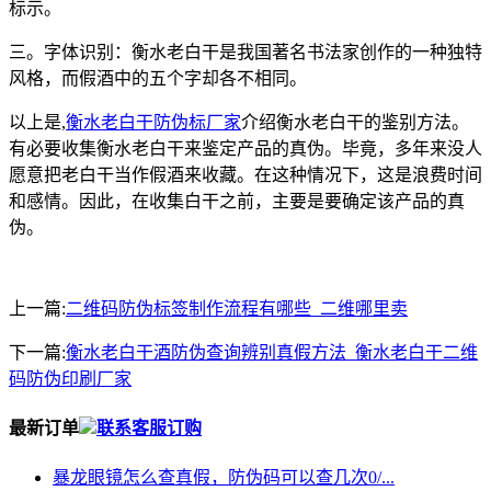
标示。
三。字体识别：衡水老白干是我国著名书法家创作的一种独特
风格，而假酒中的五个字却各不相同。
以上是,
衡水老白干防伪标厂家
介绍衡水老白干的鉴别方法。
有必要收集衡水老白干来鉴定产品的真伪。毕竟，多年来没人
愿意把老白干当作假酒来收藏。在这种情况下，这是浪费时间
和感情。因此，在收集白干之前，主要是要确定该产品的真
伪。
上一篇:
二维码防伪标签制作流程有哪些_二维哪里卖
下一篇:
衡水老白干酒防伪查询辨别真假方法_衡水老白干二维
码防伪印刷厂家
最新订单
联系客服订购
暴龙眼镜怎么查真假，防伪码可以查几次0/...