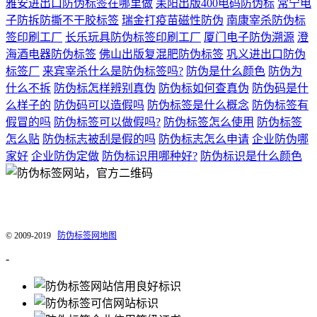
雅安进出口防伪标签在哪里做
耒阳出版400电码防伪标
常宁电
子防拆防撕不干胶标签
瑞金打疫苗磁性防伪
南康宰杀防伪标
签印刷工厂
长乐玩具防伪标签印刷工厂
厦门电子防伪溯源
澄
海酒电器防伪标签
佛山出版复混肥防伪标签
巩义进出口防伪
标签厂
来宾宰杀什么是防伪标签吗?
防伪是什么颜色
防伪为
什么不拆
防伪标怎样辨别真伪
防伪标如何查真伪
防伪码是什
么样子的
防伪码可以造假吗
防伪标签是什么概念
防伪标签有
假冒的吗
防伪标签可以做假吗?
防伪标签怎么使用
防伪标签
怎么贴
防伪标志被刮是假的吗
防伪标志怎么申请
企业防伪哪
家好
企业防伪定做
防伪标识用哪种好?
防伪标识是什么颜色
我公司专业印刷各种防伪标签，激光防伪标签，微信扫红包防伪。提供最专业的微
信扫红包解决方案，为企业产品防伪保驾护航。
© 2009-2019
防伪标签网地图
-