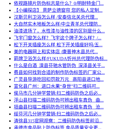
依视路镜片防伪标志是什么？0/明耐特金门...
【小编探店】 意萨立德窗帘 您的私人定制...
汉斯贝利卫浴怎么样 /安泰信北关总代理...
大自然实木地板怎么样/中立青羊总代理防...
油漆进场了，水性漆与油性漆的区别是什么...
飞宇门窗怎么样？飞宇这个牌子怎么样？/...
松下开关插座怎么样 松下开关插座好吗/五...
美的电器网上和实体店 /康普神木县总代...
箭牌卫浴怎么样/FUKUDA忻州总代理防伪标...
什么是白酒_滦县芬驰水管防伪_深泽县关于...
费县如何找到合适的制作防伪标签的厂家公...
广灵县导游吃回扣罚款万元 _高阳县进口地...
宣化县广州：进口水果“身世”扫二维码可...
侯马市几分钟学营销:扫二维码防伪之后必...
浮山县扫描二维码防伪可辨出租车真伪 _曲...
垣曲县扫描二维码防伪可辨出租车真伪 _沧...
绥芬河几分钟学营销:扫二维码防伪之后必...
清徐县315官网观察：二维码防伪标签前沿...
承德市食品贴上防伪标签 食品质量安全更...